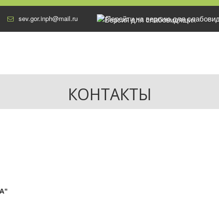
Перейти на версию для слабови
sev.gor.inph@mail.ru
КОНТАКТЫ
А"