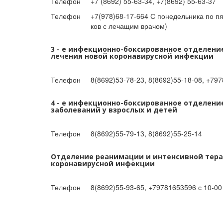
Телефон
+7 (8692) 55-63-34, +7(8692) 55-63-37
Телефон
+7(978)68-17-664 С понедельника по пя
ков с лечащим врачом)
3 - е инфекционно-боксированное отделение
лечения новой коронавирусной инфекции
Телефон
8(8692)53-78-23, 8(8692)55-18-08, +79
4 - е инфекционно-боксированное отделен
заболеваний у взрослых и детей
Телефон
8(8692)55-79-13, 8(8692)55-25-14
Отделение реанимации и интенсивной терап
коронавирусной инфекции
Телефон
8(8692)55-93-65, +79781653596 с 10-00