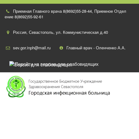
Приемная Главного врача 8(8692)55-28-44
,
Приемное Отдел
ение 8(8692)55-92-61
Россия
,
Севастополь
,
ул. Коммунистическая д.40
sev.gor.inph@mail.ru
Главный врач - Оленченко А.А.
Перейти на версию для слабовидящих