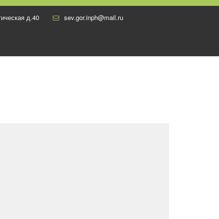
ическая д.40
sev.gor.inph@mail.ru