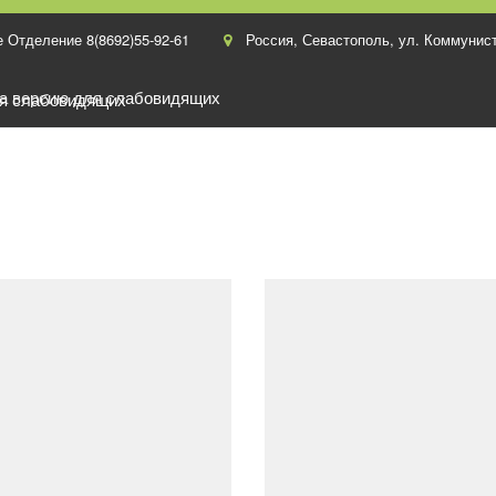
 Отделение 8(8692)55-92-61
Россия
,
Севастополь
,
ул. Коммунист
на версию для слабовидящих