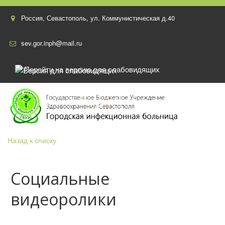
Россия
,
Севастополь
,
ул. Коммунистическая д.40
sev.gor.inph@mail.ru
Перейти на версию для слабовидящих
Назад к списку
Социальные
видеоролики