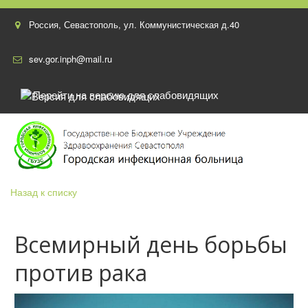
Россия
,
Севастополь
,
ул. Коммунистическая д.40
sev.gor.inph@mail.ru
Перейти на версию для слабовидящих
Назад к списку
Всемирный день борьбы
против рака